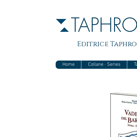
TAPHR
Editrice Taphros
Home
Collane · Series
T