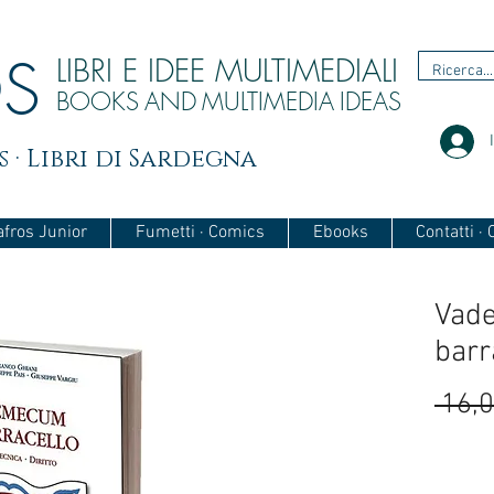
OS
LIBRI E IDEE MULTIMEDIALI
BOOKS
AND
MULTIMEDIA
IDEAS
 · Libri di Sardegna
afros Junior
Fumetti · Comics
Ebooks
Contatti ·
Vad
barr
 16,0