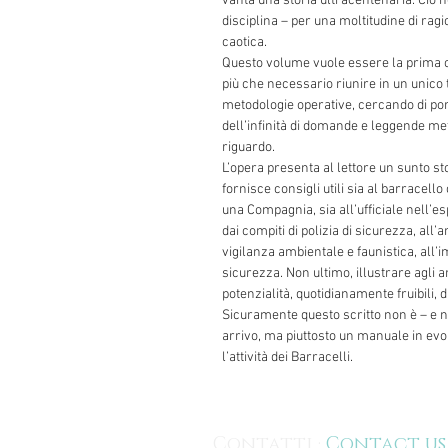
vanta una storia ultracentenaria. Ciò n
disciplina – per una moltitudine di ragi
caotica.
Questo volume vuole essere la prima 
più che necessario riunire in un unico 
metodologie operative, cercando di po
dell’infinità di domande e leggende me
riguardo.
L’opera presenta al lettore un sunto sto
fornisce consigli utili sia al barracello
una Compagnia, sia all’ufficiale nell’e
dai compiti di polizia di sicurezza, all
vigilanza ambientale e faunistica, all’
sicurezza. Non ultimo, illustrare agli a
potenzialità, quotidianamente fruibili,
Sicuramente questo scritto non è – e n
arrivo, ma piuttosto un manuale in evo
l’attività dei Barracelli.
Contatti ·
Contact us