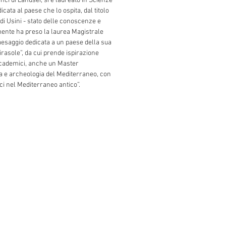
inci di Lanusei, si è laureato in Scienze
icata al paese che lo ospita, dal titolo
 di Usini - stato delle conoscenze e
ente ha preso la laurea Magistrale
aesaggio dedicata a un paese della sua
Girasole”, da cui prende ispirazione
accademici, anche un Master
oria e archeologia del Mediterraneo, con
rci nel Mediterraneo antico”.