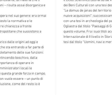
onostante, la materia che li
il Liceo Scientifico Leonardo da V
oni – risulta assai disorganica e
dei Beni Culturali con una tesi ded
“Le domus de janas del territorio
opera nel suo genere: era ormai
nuove acquisizioni”; successivam
testo la normativa e le
con una tesi in archeologia del p
rre chiarezza a fronte
Ogliastra dal titolo “Paesaggi di 
tropolitane che sussistono a
questo volume. Fra i suoi titoli 
Internazionale di II livello in St
rico dalle origini ad oggi e
tesi dal titolo “Uomini, navi e me
 che sta entrando a far parte di
spletamento delle sue funzioni:
’antincendio boschivo, dalla
importanza di operare in
mministratori locali le
 di questa grande forza in campo.
on vuole essere – un punto di
luzione, come del resto lo è