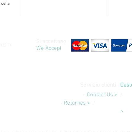
 della
Si accettano
 (OT)
We Accept
Servizio clienti ·
Cust
Contatti
· Contact Us >
/
Sp
Rimborsi
· Returnes >
/
Pagamenti e 
>