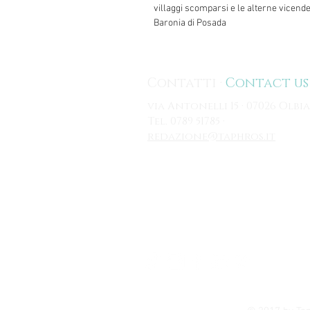
villaggi scomparsi e le alterne vicende
Baronia di Posada
Contatti ·
Contact us
via Antonelli 15 · 07026 Olbia
Tel. 0789 51785 ·
redazione@taphros.it