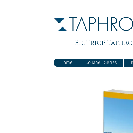
TAPHR
Editrice Taphros
Home
Collane · Series
T