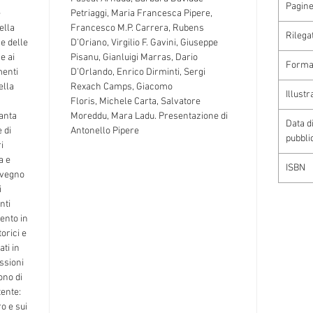
Pagin
e
Petriaggi, Maria Francesca Pipere,
ella
Francesco M.P. Carrera, Rubens
Rilega
 e delle
D’Oriano, Virgilio F. Gavini,
Giuseppe
e ai
Pisanu
, Gianluigi Marras, Dario
Forma
menti
D’Orlando, Enrico Dirminti, Sergi
ella
Rexach Camps, Giacomo
Illustr
Floris,
Michele Carta,
Salvatore
Santa
Moreddu,
Mara Ladu. Presentazione di
Data d
 di
Antonello Pipere
pubbli
i
a e
ISBN
nvegno
i
nti
ento in
orici e
ati in
essioni
ono di
tente:
o e sui