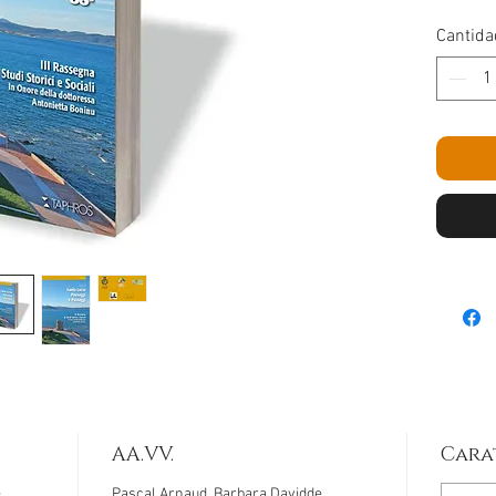
Cantida
AA.VV.
Cara
e
Pascal Arnaud, Barbara Davidde