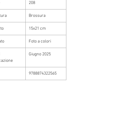
e
208
tura
Brossura
to
15x21 cm
ato
Foto a colori
i
Giugno 2025
cazione
9788874322565