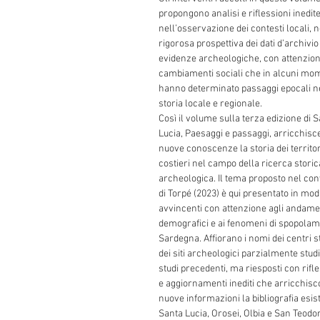
propongono analisi e riflessioni inedit
nell’osservazione dei contesti locali, n
rigorosa prospettiva dei dati d’archivio
evidenze archeologiche, con attenzion
cambiamenti sociali che in alcuni mo
hanno determinato passaggi epocali n
storia locale e regionale.
Così il volume sulla terza edizione di 
Lucia, Paesaggi e passaggi, arricchisce
nuove conoscenze la storia dei territor
costieri nel campo della ricerca storic
archeologica. Il tema proposto nel co
di Torpé (2023) è qui presentato in mod
avvincenti con attenzione agli andame
demografici e ai fenomeni di spopolam
Sardegna. Affiorano i nomi dei centri st
dei siti archeologici parzialmente studi
studi precedenti, ma riesposti con rifl
e aggiornamenti inediti che arricchisc
nuove informazioni la bibliografia esis
Santa Lucia, Orosei, Olbia e San Teodor