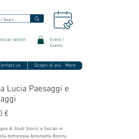
Iniciar sesión
Eventi /
Events
 Contact us
Scopri di più · More
a Lucia Paesaggi e
aggi
Precio
0 €
egna di Studi Storici e Sociali in
lla dottoressa Antonietta Boninu