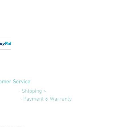
omer Service
edizioni
· Shipping >
Garanzia
· Payment & Warranty