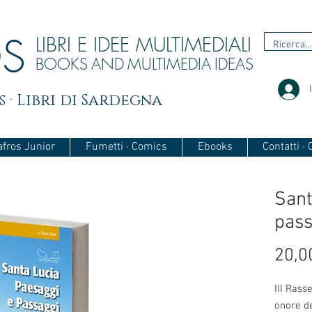
OS
LIBRI E IDEE MULTIMEDIALI
BOOKS
AND
MULTIMEDIA
IDEAS
 · Libri di Sardegna
afros Junior
Fumetti · Comics
Ebooks
Contatti ·
Sant
pass
20,0
III Rass
onore de