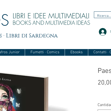
OS
LIBRI E IDEE MULTIMEDIALI
BOOKS
AND
MULTIMEDIA
IDEAS
 · Libri di Sardegna
afros Junior
Fumetti · Comics
Ebooks
Contatti ·
Paes
20,0
Cantida