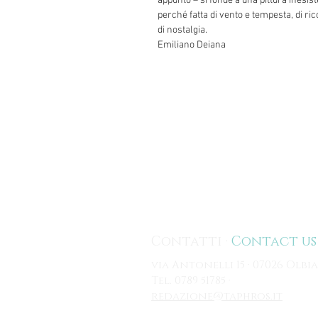
appunto – si fonde a una pittura inesis
perché fatta di vento e tempesta, di ri
di nostalgia.
Emiliano Deiana
Contatti ·
Contact us
via Antonelli 15 · 07026 Olbia
Tel. 0789 51785 ·
redazione@taphros.it