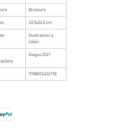
tura
Brossura
to
22,5x22,5 cm
ato
Illustrazioni a
colori
i
Giugno 2021
cazione
9788874322190