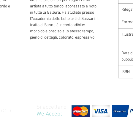
tente
illustratore di libri per ragazzi è un
cordo e
artista a tutto tondo, apprezzato e noto
Rilega
in tutta la Gallura. Ha studiato presso
l’Accademia delle belle arti di Sassari. Il
Forma
tratto di Sanna è inconfondibile:
morbido e preciso allo stesso tempo,
Illustr
pieno di dettagli, colorato, espressivo.
Data d
pubbli
ISBN
Si accettano
 (OT)
We Accept