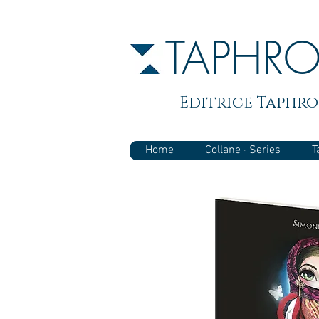
TAPHR
Editrice Taphros
Home
Collane · Series
T