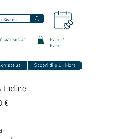
Iniciar sesión
Eventi /
Events
 Contact us
Scopri di più · More
itudine
Precio
0 €
d
*