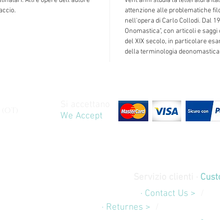
stinatari. Altre opere dell'autore
vent'anni studia la letteratura ita
accio.
attenzione alle problematiche fil
nell'opera di Carlo Collodi. Dal 19
Onomastica", con articoli e saggi
del XIX secolo, in particolare es
della terminologia deonomastica
Si accettano
 (OT)
We Accept
Servizio clienti ·
Cust
Contatti
· Contact Us >
/
Sp
Rimborsi
· Returnes >
/
Pagamenti e 