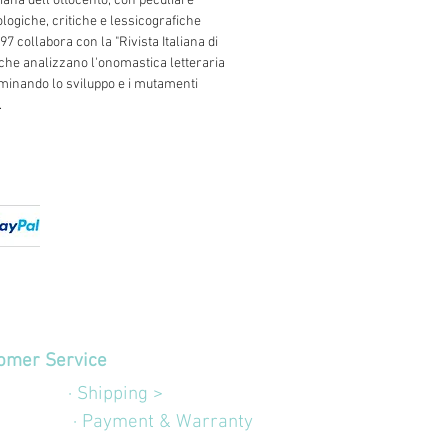
liana dell'ottocento, con peculiare
ologiche, critiche e lessicografiche
97 collabora con la "Rivista Italiana di
 che analizzano l'onomastica letteraria
aminando lo sviluppo e i mutamenti
.
omer Service
edizioni
· Shipping >
Garanzia
· Payment & Warranty