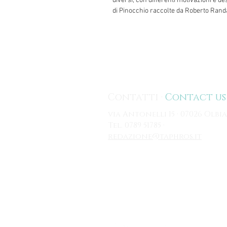
diversi, con differenti motivazioni e de
di Pinocchio raccolte da Roberto Rand
Contatti ·
Contact us
via Antonelli 15 · 07026 Olbia
Tel. 0789 51785 ·
redazione@taphros.it