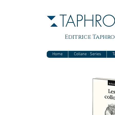
TAPHR
Editrice Taphros
Home
Collane · Series
T