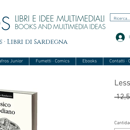
OS
LIBRI E IDEE MULTIMEDIALI
BOOKS
AND
MULTIMEDIA
IDEAS
 · Libri di Sardegna
afros Junior
Fumetti · Comics
Ebooks
Contatti ·
Less
 12,5
Cantida