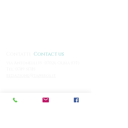
Contatti ·
Contact us
via Antonelli 15 · 07026 Olbia (OT)
Tel.
0789 51785
·
redazione@taphros.it
Servizio clienti ·
Customer Service
Contatti
· Contact Us >
/
Spedizioni
·
Shipping >